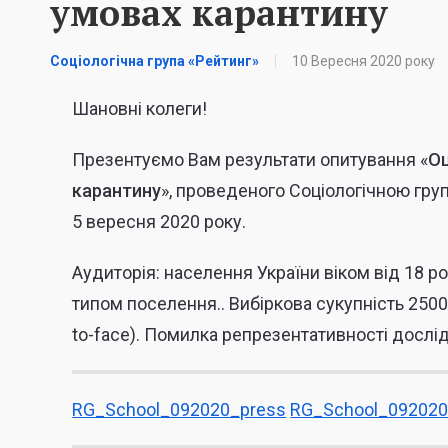
умовах карантину
Соціологічна група «Рейтинг»
10 Вересня 2020 року
Шановні колеги!
Презентуємо Вам результати опитування «
Оц
карантину
», проведеного Соціологічною гру
5
вересня
2020 року.
Аудиторія:
населення України віком від 18 рок
типом поселення..
Вибіркова сукупність
250
to-face).
Помилка репрезентативності дослі
RG_School_092020_press
RG_School_092020