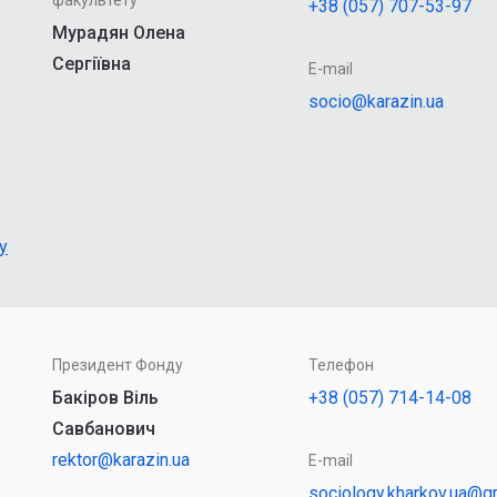
+38 (057) 707-53-97
Мурадян Олена
Сергіївна
E-mail
socio@karazin.ua
y
Президент Фонду
Телефон
Бакіров Віль
+38 (057) 714-14-08
Савбанович
rektor@karazin.ua
E-mail
sociology.kharkov.ua@g