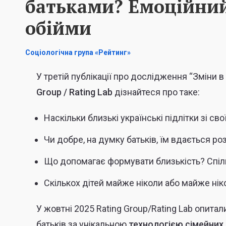
батьками? Емоційний 
обійми
Соціологічна група «Рейтинг»
У третій публікації про дослідження “Зміни в
Group / Rating Lab
дізнайтеся про таке:
Наскільки близькі українські підлітки зі с
‍Чи добре, на думку батьків, їм вдається ро
Що допомагає формувати близькість? Спіл
Скількох дітей майже ніколи або майже нік
У жовтні 2025 Rating Group/Rating Lab опитали 
батьків за унікальною
технологією сімейних 