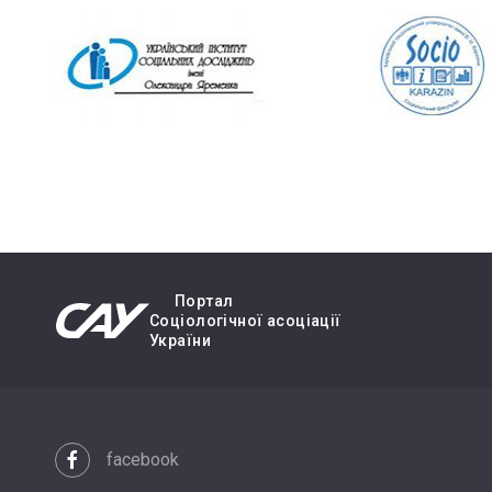
Портал
Cоціологічної асоціації
України
facebook