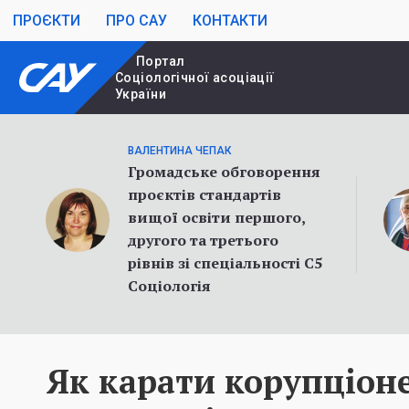
ПРОЄКТИ
ПРО САУ
КОНТАКТИ
Портал
Cоціологічної асоціації
України
ВАЛЕНТИНА ЧЕПАК
Громадське обговорення
проєктів стандартів
вищої освіти першого,
другого та третього
рівнів зі спеціальності С5
Соціологія
Як карати корупціоне