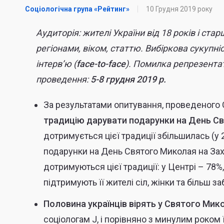
Соціологічна група «Рейтинг»
10 Грудня 2019 року
Аудиторія: жителі України від 18 років і ст
регіонами, віком, статтю. Вибіркова сукупні
інтерв’ю (
face-to-face
). Помилка репрезента
проведення:
5-8
грудня 2019 р.
За результатами опитування, проведеного 
традицію дарувати подарунки на День С
дотримується цієї традиції збільшилась (у
подарунки на День Святого Миколая на Захо
дотримуються цієї традиції: у Центрі – 78%
підтримують її жителі сіл, жінки та більш з
Половина українців вірять у Святого Мик
соціологам J, і порівняно з минулим роком ї