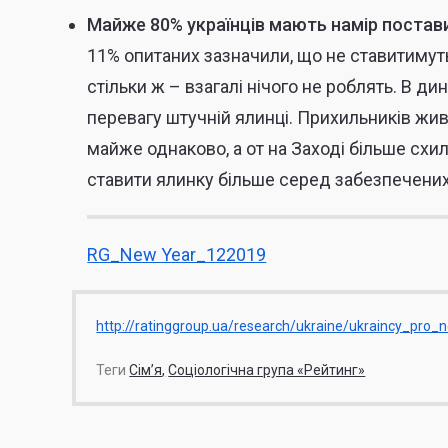
Майже 80% українців мають намір постав
11% опитаних зазначили, що не ставитимут
стільки ж – взагалі нічого не роблять. В дин
перевагу штучній ялинці. Прихильників живо
майже однаково, а от на Заході більше схил
ставити ялинку більше серед забезпечених
RG_New Year_122019
http://ratinggroup.ua/research/ukraine/ukraincy_pro
Теги
Сім’я
Соціологічна група «Рейтинг»