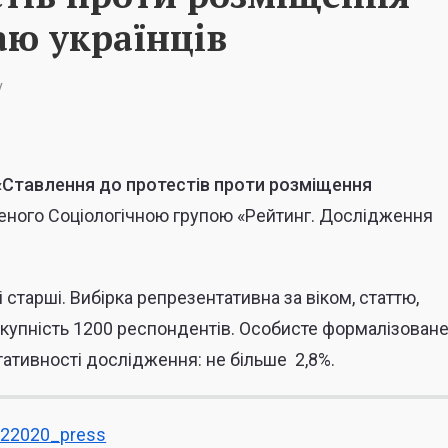
аю українців
у
«
Ставлення до протестів проти розміщення
еного Соціологічною групою «Рейтинг.
Дослідження
і старші.
Вибірка репрезентативна за віком, статтю,
купність
1200 респондентів. Особисте формалізован
нтативності дослідження:
не більше
2,8%.
022020_press