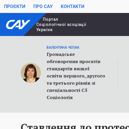
ПРОЄКТИ
ПРО САУ
КОНТАКТИ
Портал
Cоціологічної асоціації
України
ВАЛЕНТИНА ЧЕПАК
Громадське
обговорення проєктів
стандартів вищої
освіти першого, другого
та третього рівнів зі
спеціальності С5
Соціологія
Ставлення до проте