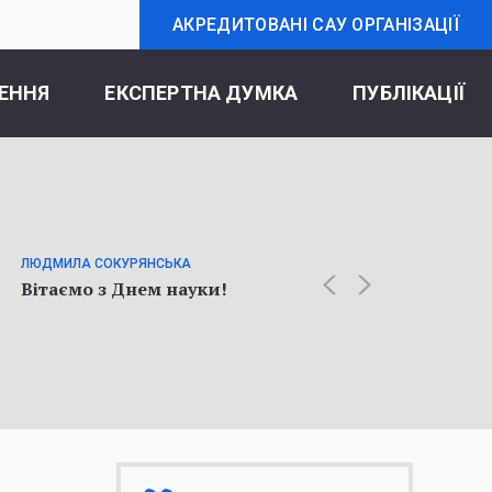
АКРЕДИТОВАНІ САУ ОРГАНІЗАЦІЇ
ЕННЯ
ЕКСПЕРТНА ДУМКА
ПУБЛІКАЦІЇ
ОЛЬГА К
Статт
ЛЮДМИЛА СОКУРЯНСЬКА
про у
Вітаємо з Днем науки!
соціол
війни