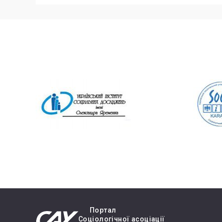
Портал
Cоціологічної асоціації