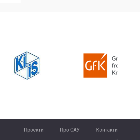
Проєкти
Про САУ
Контакти