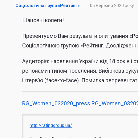
Соціологічна група «Рейтинг»
05 Березня 2020 року
Шановні колеги!
Презентуємо Вам результати опитування «
Р
Соціологічною групою «Рейтинг.
Дослідженн
Аудиторія:
населення України від 18 років і с
регіонами і типом поселення.
Вибіркова суку
інтерв’ю (face-to-face). Помилка репрезента
RG_Women_032020_press
RG_Women_03202
http://ratinggroup.ua/