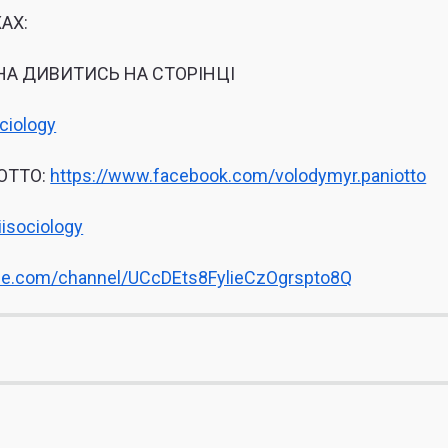
АХ:
НА ДИВИТИСЬ НА СТОРІНЦІ
ciology
ОТТО:
https://www.facebook.com/volodymyr.paniotto
iisociology
be.com/channel/UCcDEts8FylieCzOgrspto8Q