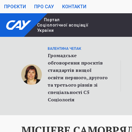
ПРОЄКТИ
ПРО САУ
КОНТАКТИ
Портал
Cоціологічної асоціації
України
ВАЛЕНТИНА ЧЕПАК
Громадське
обговорення проєктів
стандартів вищої
освіти першого, другого
та третього рівнів зі
спеціальності С5
Соціологія
МІСЦЕВЕ САМОВРЯ