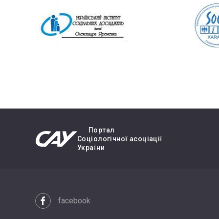
Портал
Cоціологічної асоціації
України
facebook