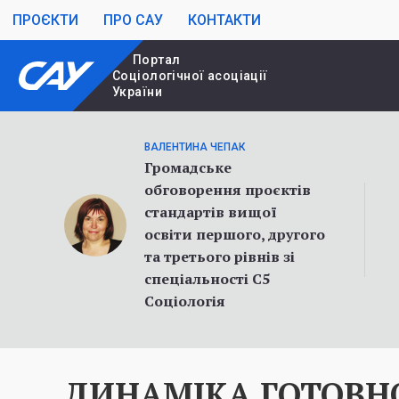
ПРОЄКТИ
ПРО САУ
КОНТАКТИ
Портал
Cоціологічної асоціації
України
ВАЛЕНТИНА ЧЕПАК
Громадське
обговорення проєктів
стандартів вищої
освіти першого, другого
та третього рівнів зі
спеціальності С5
Соціологія
ДИНАМІКА ГОТОВНО