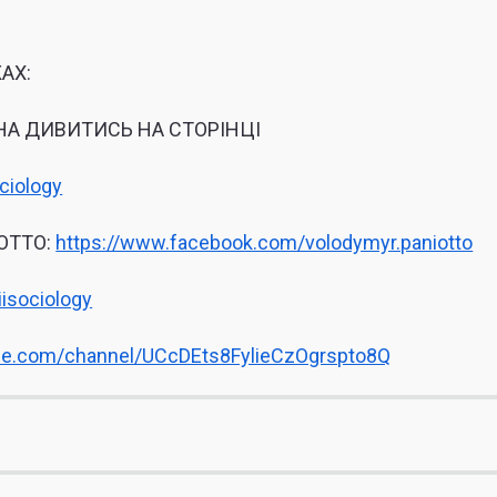
АХ:
НА ДИВИТИСЬ НА СТОРІНЦІ
ciology
ОТТО:
https://www.facebook.com/volodymyr.paniotto
iisociology
be.com/channel/UCcDEts8FylieCzOgrspto8Q