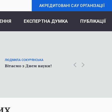
АКРЕДИТОВАНІ САУ ОРГАНІЗАЦІЇ
ЕННЯ
ЕКСПЕРТНА ДУМКА
ПУБЛІКАЦІЇ
ОЛЬГА К
Статт
ЛЮДМИЛА СОКУРЯНСЬКА
про у
Вітаємо з Днем науки!
соціол
війни
ИХ