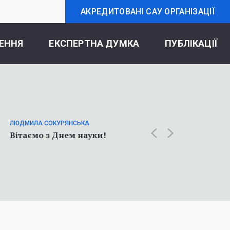
АКРЕДИТОВАНІ САУ ОРГАНІЗАЦІЇ
ЕННЯ
ЕКСПЕРТНА ДУМКА
ПУБЛІКАЦІЇ
ОЛЬГА К
Статт
ЛЮДМИЛА СОКУРЯНСЬКА
про у
Вітаємо з Днем науки!
соціол
війни