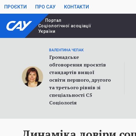
ПРОЄКТИ
ПРО САУ
КОНТАКТИ
Портал
Cоціологічної асоціації
України
ВАЛЕНТИНА ЧЕПАК
Громадське
обговорення проєктів
стандартів вищої
освіти першого, другого
та третього рівнів зі
спеціальності С5
Соціологія
Динаміка довіри со