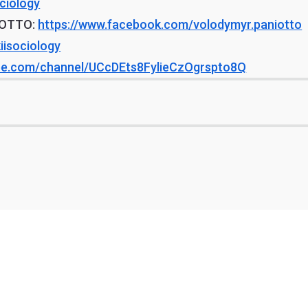
ciology
ОТТО:
https://www.
facebook.com/volodymyr.
paniotto
kiisociology
be.com/
channel/
UCcDEts8FylieCzOgrspto8Q