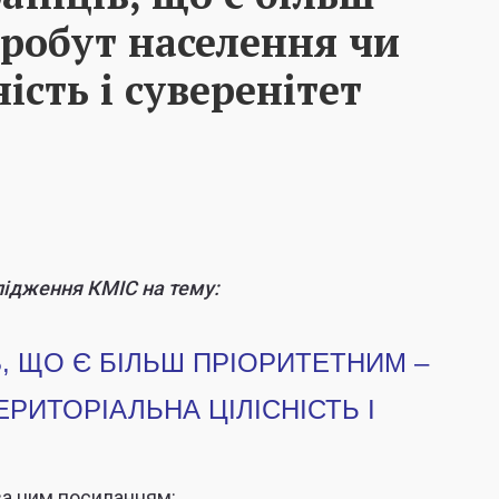
робут населення чи
ість і суверенітет
ідження КМІС на тему:
В, ЩО Є БІЛЬШ ПРІОРИТЕТНИМ –
РИТОРІАЛЬНА ЦІЛІСНІСТЬ І
за цим посиланням: