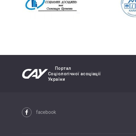
Портал
Cоціологічної асоціації
України
facebook