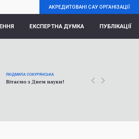
АКРЕДИТОВАНІ САУ ОРГАНІЗАЦІЇ
ЕННЯ
ЕКСПЕРТНА ДУМКА
ПУБЛІКАЦІЇ
ОЛЬГА К
Статт
ЛЮДМИЛА СОКУРЯНСЬКА
про у
Вітаємо з Днем науки!
соціол
війни