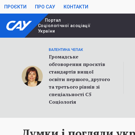
ПРОЄКТИ
ПРО САУ
КОНТАКТИ
Портал
Cоціологічної асоціації
України
ВАЛЕНТИНА ЧЕПАК
Громадське
обговорення проєктів
стандартів вищої
освіти першого, другого
та третього рівнів зі
спеціальності С5
Соціологія
Думки і погляди укр