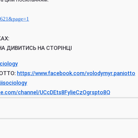
=1621&page=1
АХ:
НА ДИВИТИСЬ НА СТОРІНЦІ
ciology
ОТТО:
https://www.
facebook.com/volodymyr.
paniotto
kiisociology
be.com/
channel/
UCcDEts8FylieCzOgrspto8Q