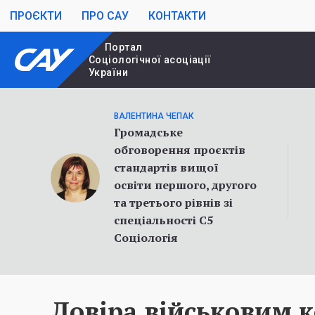
ПРОЄКТИ
ПРО САУ
КОНТАКТИ
Портал
Cоціологічної асоціації
України
ВАЛЕНТИНА ЧЕПАК
Громадське
обговорення проєктів
стандартів вищої
освіти першого, другого
та третього рівнів зі
спеціальності С5
Соціологія
Довіра військовим 