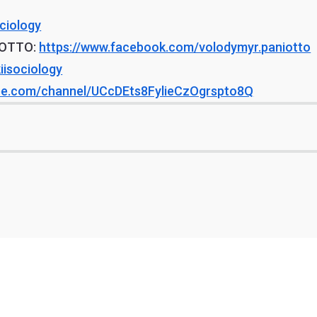
ciology
ОТТО:
https://www.
facebook.com/volodymyr.
paniotto
kiisociology
be.com/
channel/
UCcDEts8FylieCzOgrspto8Q