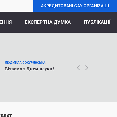
АКРЕДИТОВАНІ САУ ОРГАНІЗАЦІЇ
ЕННЯ
ЕКСПЕРТНА ДУМКА
ПУБЛІКАЦІЇ
ОЛЬГА К
Статт
ЛЮДМИЛА СОКУРЯНСЬКА
про у
Вітаємо з Днем науки!
соціол
війни
ння