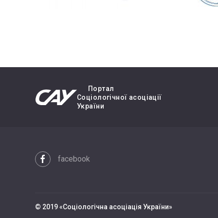
Портал
Cоціологічної асоціації
України
facebook
© 2019 «Cоціологічна асоціація України»