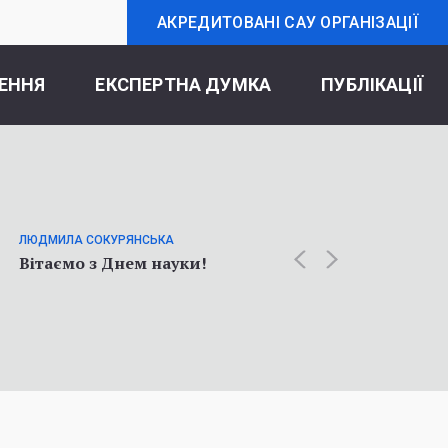
АКРЕДИТОВАНІ САУ ОРГАНІЗАЦІЇ
ЕННЯ
ЕКСПЕРТНА ДУМКА
ПУБЛІКАЦІЇ
ОЛЬГА К
Статт
ЛЮДМИЛА СОКУРЯНСЬКА
про у
Вітаємо з Днем науки!
соціол
війни