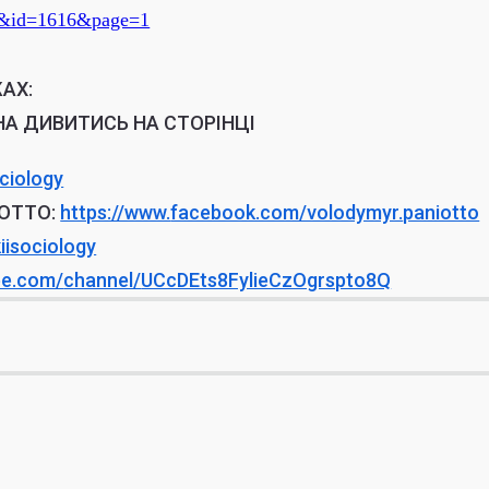
ts&id=1616&page=1
АХ:
НА ДИВИТИСЬ НА СТОРІНЦІ
ciology
ОТТО:
https://www.
facebook.com/volodymyr.
paniotto
kiisociology
be.com/
channel/
UCcDEts8FylieCzOgrspto8Q