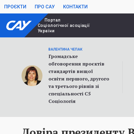
ПРОЄКТИ
ПРО САУ
КОНТАКТИ
Портал
Cоціологічної асоціації
України
ВАЛЕНТИНА ЧЕПАК
Громадське
обговорення проєктів
стандартів вищої
освіти першого, другого
та третього рівнів зі
спеціальності С5
Соціологія
Довіра президенту В