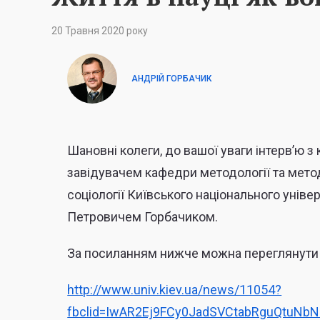
20 Травня 2020 року
АНДРІЙ ГОРБАЧИК
Шановні колеги, до вашої уваги інтерв’ю 
завідувачем кафедри методології та мето
соціології Київського національного унів
Петровичем Горбачиком.
За посиланням нижче можна переглянути 
http://www.univ.kiev.ua/news/11054?
fbclid=IwAR2Ej9FCy0JadSVCtabRguQtuN