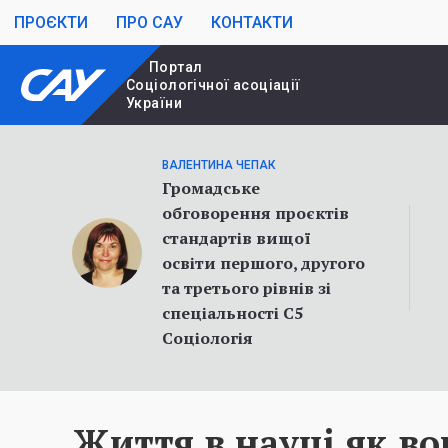
ПРОЄКТИ
ПРО САУ
КОНТАКТИ
Портал
Cоціологічної асоціації
України
ВАЛЕНТИНА ЧЕПАК
Громадське
обговорення проєктів
стандартів вищої
освіти першого, другого
та третього рівнів зі
спеціальності С5
Соціологія
Життя в науці як во