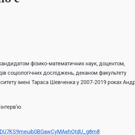
з кандидатом фізико-математичних наук, доцентом,
дів соціологічних досліджень, деканом факультету
ерситету імені Тараса Шевченка у 2007-2019 роках Анд
інтерв’ю
bNDU7KS9meuib0BGawCyMAehQtdU_g8m8