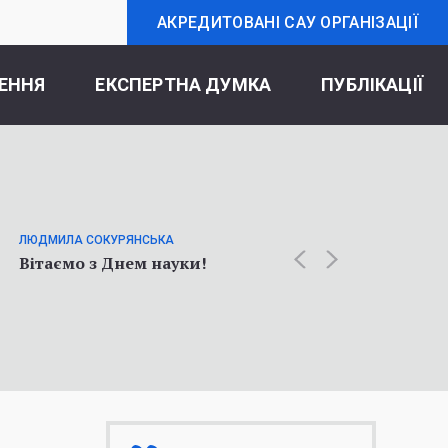
АКРЕДИТОВАНІ САУ ОРГАНІЗАЦІЇ
ЕННЯ
ЕКСПЕРТНА ДУМКА
ПУБЛІКАЦІЇ
ОЛЬГА К
Статт
ЛЮДМИЛА СОКУРЯНСЬКА
про у
Вітаємо з Днем науки!
соціол
війни