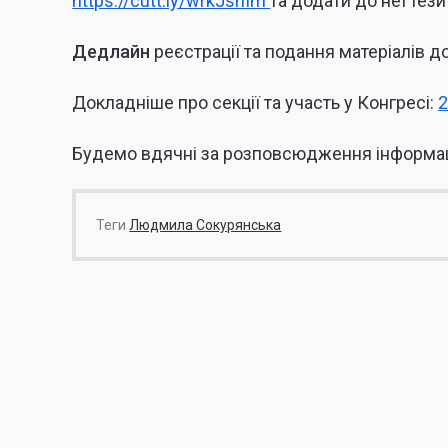
https://cutt.ly/wrkJshIm
та додати до неї тези
Дедлайн
реєстрації та подання матеріалів 
Докладніше про секції та участь у Конгресі:
2
Будемо вдячні за розповсюдження інформац
Теги
Людмила Сокурянська