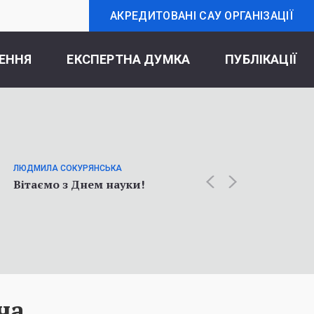
АКРЕДИТОВАНІ САУ ОРГАНІЗАЦІЇ
ЕННЯ
ЕКСПЕРТНА ДУМКА
ПУБЛІКАЦІЇ
ОЛЬГА К
Статт
ЛЮДМИЛА СОКУРЯНСЬКА
про у
Вітаємо з Днем науки!
соціол
війни
ча