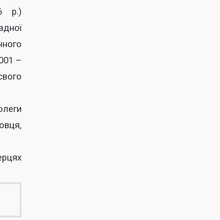
6 р.)
адної
чного
001 –
свого
олеги
овця,
ерцях