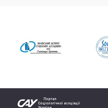
Портал
Cоціологічної асоціації
України