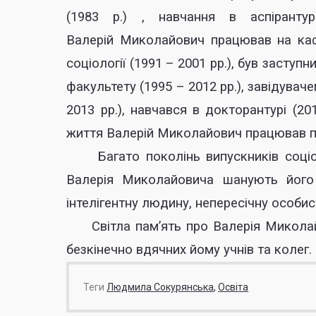
(1983 р.) , навчання в аспірантур
Валерій Миколайович працював на кафе
соціології (1991 – 2001 рр.), був заступ
факультету (1995 – 2012 рр.), завідуваче
2013 рр.), навчався в докторантурі (2
життя Валерій Миколайович працював п
Багато поколінь випускників соціоло
Валерія Миколайовича шанують його 
інтелігентну людину, непересічну особис
Світла пам’ять про Валерія Миколай
безкінечно вдячних йому учнів та колег.
Теги
Людмила Сокурянська
Освіта