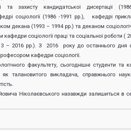
і та захисту кандидатської дисертації (198
дрі соціології (1986 -1991 рр.), кафедрі прикл
ником декана (1993 – 1994 рр.) та деканом соціологі
м кафедри соціології праці та соціальної роботи ( 2
013 – 2016 рр.). З 2016 року до останнього дня 
рофесором кафедри соціології.
гічного факультету, сьогоднішні студенти та к
як талановитого викладача, справжнього наук
тість.
овича Ніколаєвського назавжди залишиться в с