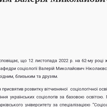
іщає, що 12 листопада 2022 р. на 62-му році 
афедри соціології Валерій Миколайович Ніколаєвс
 рідним, близьким та друзям.
исвятив розвитку вітчизняної соціологічної осві
ння українських соціологів за базовою освітою. 
ківського університету за спеціалізацією “Соціол