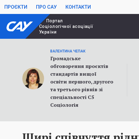
ПРОЄКТИ
ПРО САУ
КОНТАКТИ
Портал
Cоціологічної асоціації
України
ВАЛЕНТИНА ЧЕПАК
Громадське
обговорення проєктів
стандартів вищої
освіти першого, другого
та третього рівнів зі
спеціальності С5
Соціологія
Щирі співчуття рід