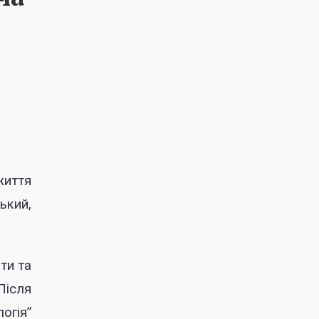
життя
ький,
ти та
Після
огія”