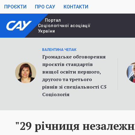
ПРОЄКТИ
ПРО САУ
КОНТАКТИ
Портал
Cоціологічної асоціації
України
ВАЛЕНТИНА ЧЕПАК
Громадське обговорення
проєктів стандартів
вищої освіти першого,
другого та третього
рівнів зі спеціальності С5
Соціологія
"29 річниця незалежн