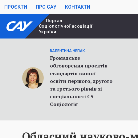
ПРОЄКТИ
ПРО САУ
КОНТАКТИ
Портал
Cоціологічної асоціації
України
ВАЛЕНТИНА ЧЕПАК
Громадське
обговорення проєктів
стандартів вищої
освіти першого, другого
та третього рівнів зі
спеціальності С5
Соціологія
Обласний науково-м