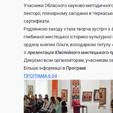
Учасники Обласного науково-методичного 
лекторії, пленарному засіданні в Черкас
сертифікати.
Родзинкою заходу стала творча зустріч з
глибинної мистецької історико-культурно
ордену княгині Ольги, володаркою титулу 
її
презентація Ювілейного мистецького пр
Дякуємо всім організаторам, учасникам за
Більше інформації в
Програмі.
ПРОГРАМА 6.04