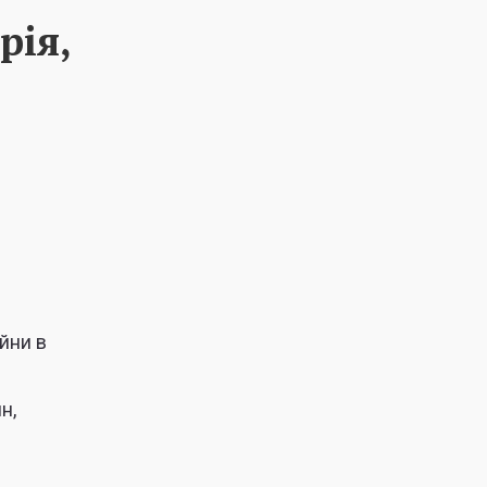
рія,
йни в
н,