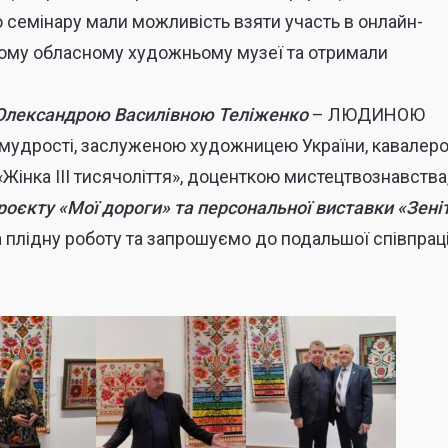
семінару мали можливість взяти участь в онлайн-
ькому обласному художньому музеї та отримали
Олександрою Василівною Теліженко
– ЛЮДИНОЮ
ї мудрості, заслуженою художницею України, кавалер
«Жінка ІІІ тисячоліття», доценткою мистецтвознавства
оєкту «Мої дороги» та персональної виставки «Зеніт
 плідну роботу та запрошуємо до подальшої співпраці