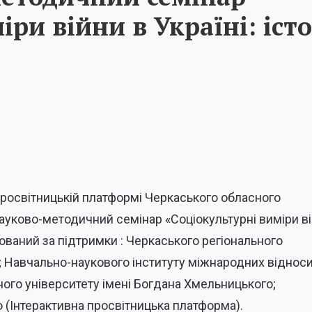
ри війни в Україні: істо
 просвітницькій платформі Черкаського обласного
ауково-методичний семінар «Соціокультурні виміри ві
нізований за підтримки : Черкаського регіонального
и; Навчально-наукового інституту міжнародних відноси
ьного університету імені Богдана Хмельницького;
(Інтерактивна просвітницька платформа).