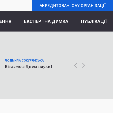
АКРЕДИТОВАНІ САУ ОРГАНІЗАЦІЇ
ЕННЯ
ЕКСПЕРТНА ДУМКА
ПУБЛІКАЦІЇ
ОЛЬГА К
Статт
ЛЮДМИЛА СОКУРЯНСЬКА
про у
Вітаємо з Днем науки!
соціол
війни