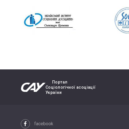
Портал
Cоціологічної асоціації
України
facebook