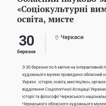
«Соціокультурні вимі
освіта, мисте
30
Черкаси
березня
З 30 березня по 6 квітня на Інтерактивній
художнього музею проведено
обласний н
Україні : історія, освіта, мистецтво», орга
відділення Соціологічної Асоціації Україн
історії та філософії Черкаського націонал
Черкаського обласного художнього музею 