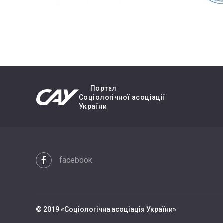
Портал
Cоціологічної асоціації
України
facebook
© 2019 «Cоціологічна асоціація України»