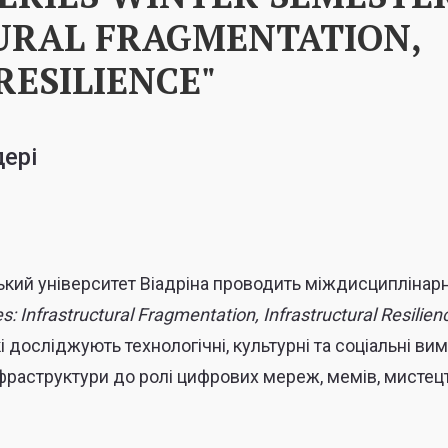
TURAL FRAGMENTATION,
ESILIENCE"
ері
кий університет Віадріна проводить міждисциплінар
s: Infrastructural Fragmentation, Infrastructural Resilien
кі досліджують технологічні, культурні та соціальні вим
 інфраструктури до ролі цифрових мереж, мемів, мистец