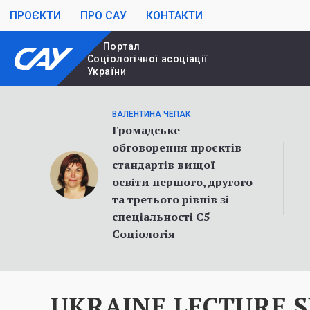
ПРОЄКТИ
ПРО САУ
КОНТАКТИ
Портал
Cоціологічної асоціації
України
ВАЛЕНТИНА ЧЕПАК
Громадське
обговорення проєктів
стандартів вищої
освіти першого, другого
та третього рівнів зі
спеціальності С5
Соціологія
UKRAINE LECTURE S