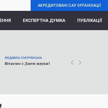
АКРЕДИТОВАНІ САУ ОРГАНІЗАЦІЇ
ЕННЯ
ЕКСПЕРТНА ДУМКА
ПУБЛІКАЦІЇ
ОЛЬГА К
Статт
ЛЮДМИЛА СОКУРЯНСЬКА
про у
Вітаємо з Днем науки!
соціол
війни
R