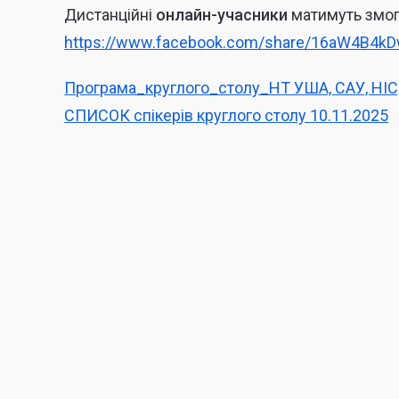
Дистанційні
онлайн-учасники
матимуть змог
https://www.facebook.com/share/16aW4B4kD
Програма_круглого_столу_НТ УША, САУ, НІС
СПИСОК спікерів круглого столу 10.11.2025