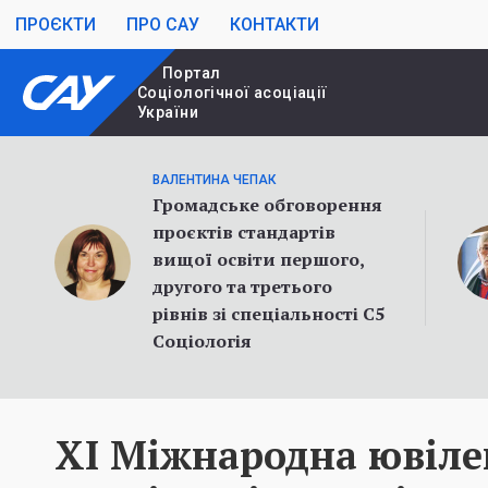
ПРОЄКТИ
ПРО САУ
КОНТАКТИ
Портал
Cоціологічної асоціації
України
ВАЛЕНТИНА ЧЕПАК
Громадське обговорення
проєктів стандартів
вищої освіти першого,
другого та третього
рівнів зі спеціальності С5
Соціологія
ХІ Міжнародна ювіле