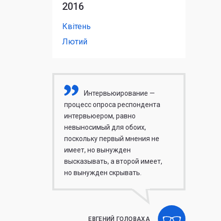
2016
Квітень
Лютий
Интервьюирование —
процесс опроса респондента
интервьюером, равно
невыносимый для обоих,
поскольку первый мнения не
имеет, но вынужден
высказывать, а второй имеет,
но вынужден скрывать.
ЕВГЕНИЙ ГОЛОВАХА