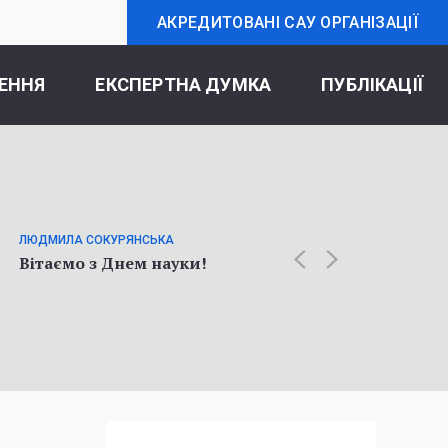
АКРЕДИТОВАНІ САУ ОРГАНІЗАЦІЇ
ЕННЯ
ЕКСПЕРТНА ДУМКА
ПУБЛІКАЦІЇ
ОЛЬГА К
Статт
ЛЮДМИЛА СОКУРЯНСЬКА
про у
Вітаємо з Днем науки!
соціол
війни