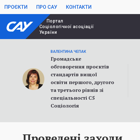
ПРОЄКТИ
ПРО САУ
КОНТАКТИ
Портал
Cоціологічної асоціації
України
ВАЛЕНТИНА ЧЕПАК
Громадське
обговорення проєктів
стандартів вищої
освіти першого, другого
та третього рівнів зі
спеціальності С5
Соціологія
Проведені заходи