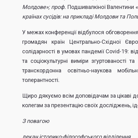
Молдове»; проф.
Подшивалкіної Валентини «
країнах сусідів: на прикладі Молдови та Пол
У межах конференції відбулося обговорення 
громадян країн Центрально-Східної Євро
солідарності в умовах пандемії
Covid-19: ві
та соціокультурні виміри згуртованості та
транскордонна освітньо-наукова мобільн
толерантності.
Щиро дякуємо всім доповідачам за цікаві до
колегам за
презентацію своїх досліджень, ід
З повагою
декан
історико-філософського відділення,