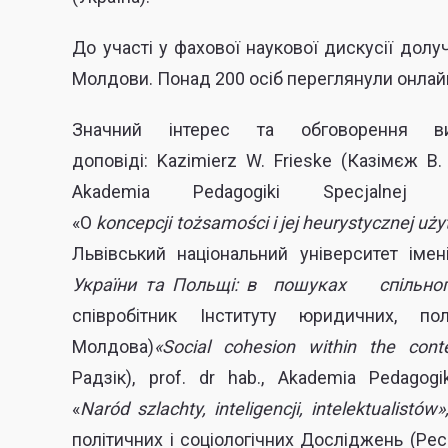
До участі у фахової наукової дискусії долу
Молдови. Понад 200 осіб переглянули онлай
Значний інтерес та обговорення ви
доповіді:
Kazimierz
W.
Frieske
(Казімєж
В.
Akademia Pedagogiki Specjalnej
«O
koncepcji
to
ż
samo
ś
ci
i
jej
heurystycznej
u
ż
y
Львівський національний університет імен
України та Польщі: в пошуках спільног
співробітник Інституту юридичних, по
Молдова)
«
Social
cohesion
within
the
cont
Радзік),
prof. dr hab.,
Akademia Pedagogik
«
Nar
ó
d
szlachty
,
inteligencji
,
intelektualist
ó
w
»
політичних і соціологічних Досліджень (Ре