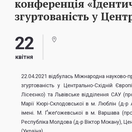
конференція «Ідентич
згуртованість у Цент
22
квітня
22.04.2021 відбулась Міжнародна науково-пр
згуртованість у Центрально-Східній Європ
Лісеєнко) та Львівське відділення САУ (про
Марії Кюрі-Склодовської в м. Люблін (д-р 
імені. М. Ґжеґожевської в
м. Варшава
(пр
Республіка Молдова (д-р Віктор Мокану), Це
(Україна).