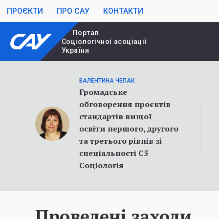
ПРОЄКТИ
ПРО САУ
КОНТАКТИ
Портал
Cоціологічної асоціації
України
ВАЛЕНТИНА ЧЕПАК
Громадське
обговорення проєктів
стандартів вищої
освіти першого, другого
та третього рівнів зі
спеціальності С5
Соціологія
Проведені заходи