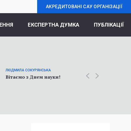
АКРЕДИТОВАНІ САУ ОРГАНІЗАЦІЇ
ЕННЯ
ЕКСПЕРТНА ДУМКА
ПУБЛІКАЦІЇ
ОЛЬГА К
Статт
ЛЮДМИЛА СОКУРЯНСЬКА
про у
Вітаємо з Днем науки!
соціол
війни