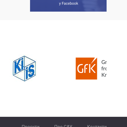
Проєкти
Про САУ
Контакти